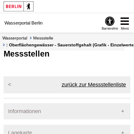
Springe zur Navigation
Springe zum Inhalt
Wasserportal Berlin
Barrierefrei
Menü
Wasserportal
Messstelle
: Oberflächengewässer - Sauerstoffgehalt (Grafik - Einzelwerte
Messstellen
zurück zur Messstellenliste
Informationen
Pegel Berlin
Lagekarte