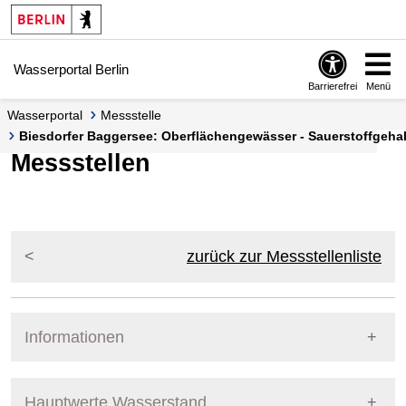
Springe zur Navigation
Springe zum Inhalt
Wasserportal Berlin
Barrierefrei
Menü
Wasserportal
Messstelle
Biesdorfer Baggersee: Oberflächengewässer - Sauerstoffgehalt
Messstellen
zurück zur Messstellenliste
Informationen
Pegel Berlin
Messstellennummer
5800317
Hauptwerte Wasserstand