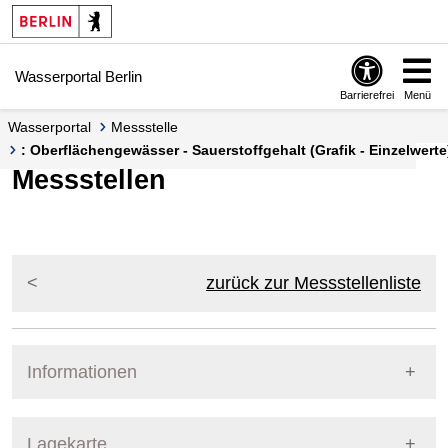
Springe zur Navigation
Springe zum Inhalt
Wasserportal Berlin
Barrierefrei
Menü
Wasserportal
Messstelle
: Oberflächengewässer - Sauerstoffgehalt (Grafik - Einzelwerte
Messstellen
zurück zur Messstellenliste
Informationen
Pegel Berlin
Lagekarte