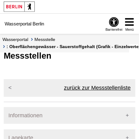
Springe zur Navigation
Springe zum Inhalt
Wasserportal Berlin
Barrierefrei
Menü
Wasserportal
Messstelle
: Oberflächengewässer - Sauerstoffgehalt (Grafik - Einzelwerte
Messstellen
zurück zur Messstellenliste
Informationen
Pegel Berlin
Lagekarte