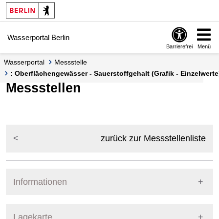
Springe zur Navigation
Springe zum Inhalt
Wasserportal Berlin
Barrierefrei
Menü
Wasserportal
Messstelle
: Oberflächengewässer - Sauerstoffgehalt (Grafik - Einzelwerte
Messstellen
zurück zur Messstellenliste
Informationen
Pegel Berlin
Lagekarte