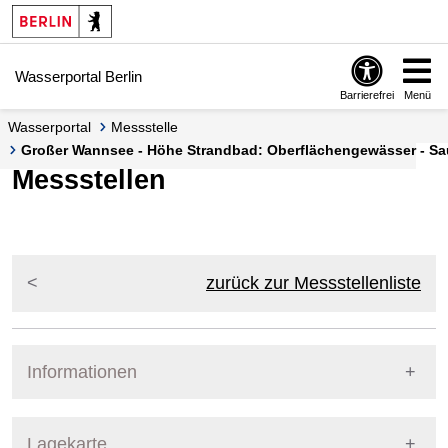
Springe zur Navigation
Springe zum Inhalt
Wasserportal Berlin
Barrierefrei
Menü
Wasserportal
Messstelle
Großer Wannsee - Höhe Strandbad: Oberflächengewässer - Saue
Messstellen
zurück zur Messstellenliste
Informationen
Pegel Berlin
Lagekarte