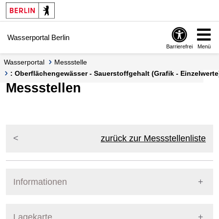
Springe zur Navigation
Springe zum Inhalt
Wasserportal Berlin
Barrierefrei
Menü
Wasserportal
Messstelle
: Oberflächengewässer - Sauerstoffgehalt (Grafik - Einzelwerte
Messstellen
zurück zur Messstellenliste
Informationen
Pegel Berlin
Lagekarte