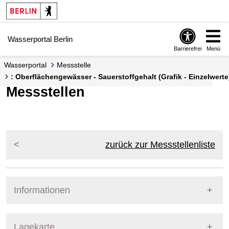
Springe zur Navigation
Springe zum Inhalt
Wasserportal Berlin
Barrierefrei
Menü
Wasserportal
Messstelle
: Oberflächengewässer - Sauerstoffgehalt (Grafik - Einzelwerte
Messstellen
zurück zur Messstellenliste
Informationen
Pegel Berlin
Lagekarte