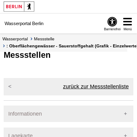
Springe zur Navigation
Springe zum Inhalt
Wasserportal Berlin
Barrierefrei
Menü
Wasserportal
Messstelle
: Oberflächengewässer - Sauerstoffgehalt (Grafik - Einzelwerte
Messstellen
zurück zur Messstellenliste
Informationen
Pegel Berlin
Lagekarte