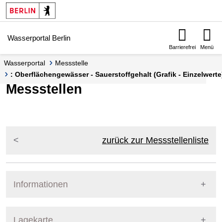
Springe zur Navigation
Springe zum Inhalt
Wasserportal Berlin
Barrierefrei
Menü
Wasserportal
Messstelle
: Oberflächengewässer - Sauerstoffgehalt (Grafik - Einzelwerte
Messstellen
zurück zur Messstellenliste
Informationen
Pegel Berlin
Lagekarte