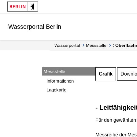
Springe zur Navigation
Springe zum Inhalt
Wasserportal Berlin
Wasserportal
Messstelle
: Oberfläch
Messstelle
Grafik
Downl
Informationen
Lagekarte
- Leitfähigkei
Für den gewählten 
Messreihe der Mess