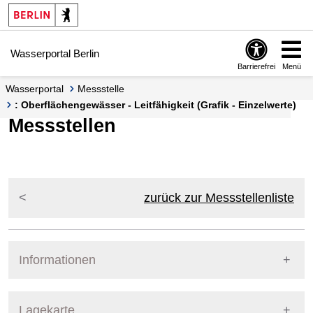
Springe zur Navigation
Springe zum Inhalt
Wasserportal Berlin
Barrierefrei
Menü
Wasserportal
Messstelle
: Oberflächengewässer - Leitfähigkeit (Grafik - Einzelwerte)
Messstellen
zurück zur Messstellenliste
Informationen
Pegel Berlin
Lagekarte