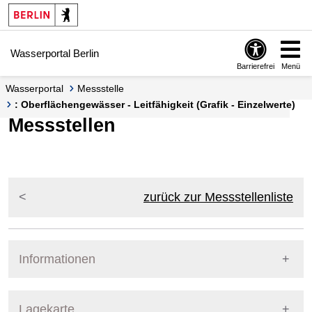
Springe zur Navigation
Springe zum Inhalt
Wasserportal Berlin
Barrierefrei
Menü
Wasserportal
Messstelle
: Oberflächengewässer - Leitfähigkeit (Grafik - Einzelwerte)
Messstellen
zurück zur Messstellenliste
Informationen
Pegel Berlin
Lagekarte