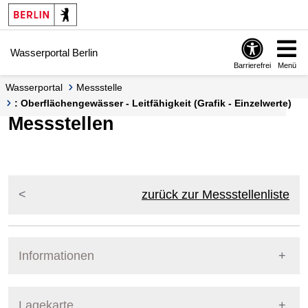
Springe zur Navigation
Springe zum Inhalt
Wasserportal Berlin
Barrierefrei
Menü
Wasserportal
Messstelle
: Oberflächengewässer - Leitfähigkeit (Grafik - Einzelwerte)
Messstellen
zurück zur Messstellenliste
Informationen
Pegel Berlin
Lagekarte