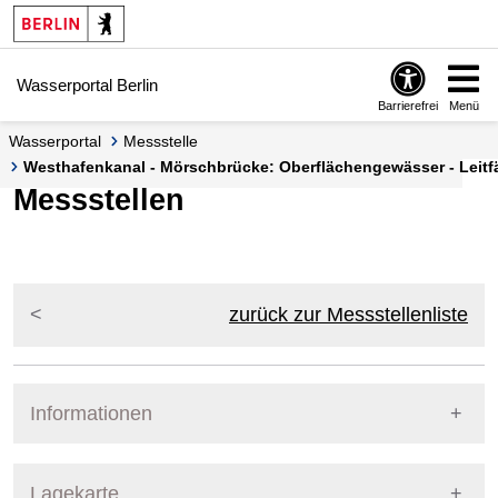
Springe zur Navigation
Springe zum Inhalt
Wasserportal Berlin
Barrierefrei
Menü
Wasserportal
Messstelle
Westhafenkanal - Mörschbrücke: Oberflächengewässer - Leitfäh
Messstellen
zurück zur Messstellenliste
Informationen
Pegel Berlin
Lagekarte