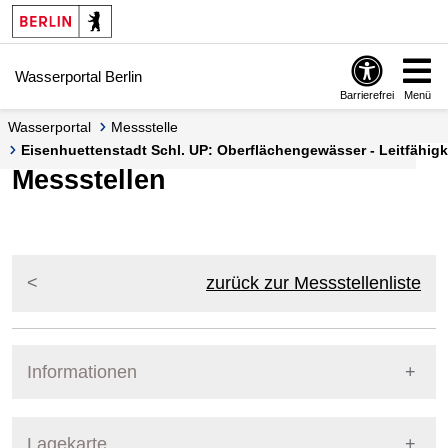
Springe zur Navigation
Springe zum Inhalt
Wasserportal Berlin
Barrierefrei
Menü
Wasserportal
Messstelle
Eisenhuettenstadt Schl. UP: Oberflächengewässer - Leitfähigke
Messstellen
zurück zur Messstellenliste
Informationen
Pegel Berlin
Lagekarte