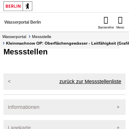
Springe zur Navigation
Springe zum Inhalt
Wasserportal Berlin
Barrierefrei
Menü
Wasserportal
Messstelle
Kleinmachnow OP: Oberflächengewässer - Leitfähigkeit (Grafik
Messstellen
zurück zur Messstellenliste
Informationen
Pegel Berlin
Lagekarte