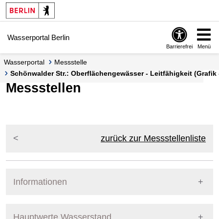
Springe zur Navigation
Springe zum Inhalt
Wasserportal Berlin
Barrierefrei
Menü
Wasserportal
Messstelle
Schönwalder Str.: Oberflächengewässer - Leitfähigkeit (Grafik 
Messstellen
zurück zur Messstellenliste
Informationen
Pegel Berlin
Messstellennummer
5867600
Hauptwerte Wasserstand