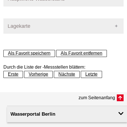
Für diese Station sind keine Hauptwerte vorhanden
Messstellenname
Schönwalder Str.
Lagekarte
Gewässer
Panke
Betreiber
Land Berlin
+
Als Favorit speichern
Als Favorit entfernen
−
Messstellenausprägung
Wasserstand
Durch die Liste der -Messstellen blättern:
Erste
Vorherige
Nächste
Letzte
Flusskilometer
0.90
Pegelnullpunkt (m +NHN)
33.11
zum Seitenanfang
Rechtswert (UTM 33 N)
389686.00
Wasserportal Berlin
Hochwert (UTM 33 N)
5822625.00