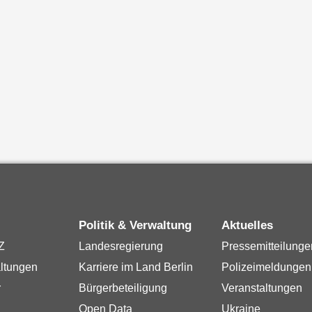
Politik & Verwaltung
Aktuelles
Z
Landesregierung
Pressemitteilunge
ltungen
Karriere im Land Berlin
Polizeimeldungen
r
Bürgerbeteiligung
Veranstaltungen
Open Data
Ukraine