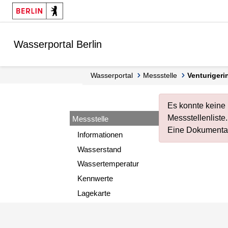
Springe zur Navigation
Springe zum Inhalt
Wasserportal Berlin
Wasserportal
Messstelle
Venturiger
Es konnte keine
Messstellenliste
.
Messstelle
Eine Dokumentat
Informationen
Wasserstand
Wassertemperatur
Kennwerte
Lagekarte