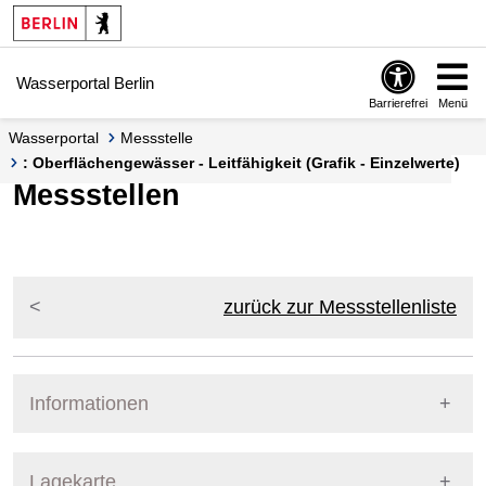
Springe zur Navigation
Springe zum Inhalt
Wasserportal Berlin
Barrierefrei
Menü
Wasserportal
Messstelle
: Oberflächengewässer - Leitfähigkeit (Grafik - Einzelwerte)
Messstellen
zurück zur Messstellenliste
Informationen
Pegel Berlin
Lagekarte