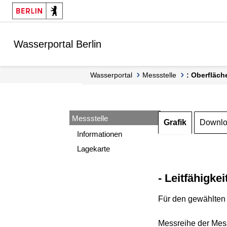
Springe zur Navigation
Springe zum Inhalt
Wasserportal Berlin
Wasserportal
Messstelle
: Oberfläch
Messstelle
Grafik
Downl
Informationen
Lagekarte
- Leitfähigkei
Für den gewählten 
Messreihe der Mess