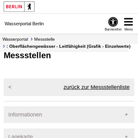
Springe zur Navigation
Springe zum Inhalt
Wasserportal Berlin
Barrierefrei
Menü
Wasserportal
Messstelle
: Oberflächengewässer - Leitfähigkeit (Grafik - Einzelwerte)
Messstellen
zurück zur Messstellenliste
Informationen
Pegel Berlin
Lagekarte