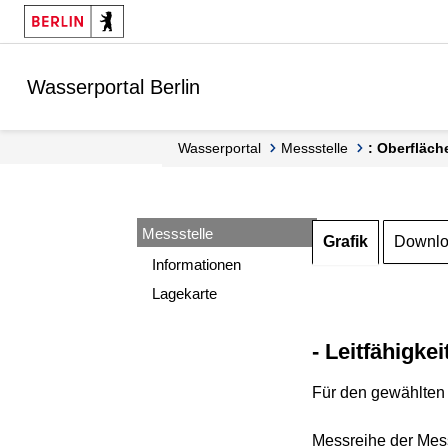
Springe zur Navigation
Springe zum Inhalt
Wasserportal Berlin
Wasserportal
Messstelle
: Oberfläch
Messstelle
Grafik
Downl
Informationen
Lagekarte
- Leitfähigkei
Für den gewählten 
Messreihe der Mess