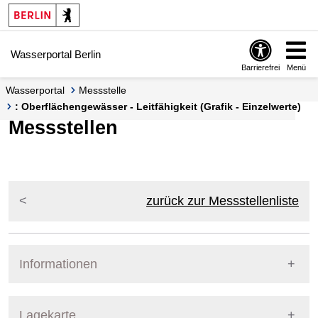
Springe zur Navigation
Springe zum Inhalt
Wasserportal Berlin
Barrierefrei
Menü
Wasserportal
Messstelle
: Oberflächengewässer - Leitfähigkeit (Grafik - Einzelwerte)
Messstellen
zurück zur Messstellenliste
Informationen
Pegel Berlin
Lagekarte