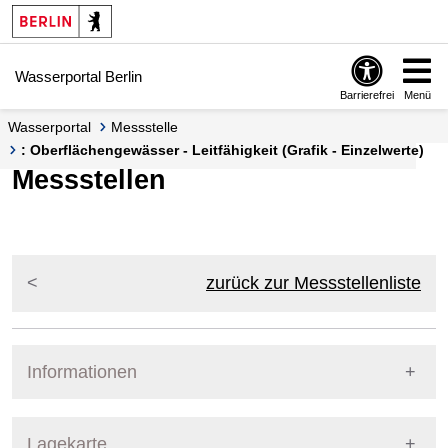
Springe zur Navigation
Springe zum Inhalt
Wasserportal Berlin
Barrierefrei
Menü
Wasserportal
Messstelle
: Oberflächengewässer - Leitfähigkeit (Grafik - Einzelwerte)
Messstellen
zurück zur Messstellenliste
Informationen
Pegel Berlin
Lagekarte