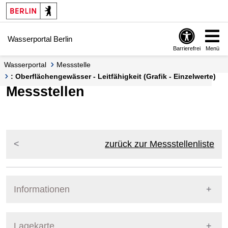
Springe zur Navigation
Springe zum Inhalt
Wasserportal Berlin
Barrierefrei
Menü
Wasserportal
Messstelle
: Oberflächengewässer - Leitfähigkeit (Grafik - Einzelwerte)
Messstellen
zurück zur Messstellenliste
Informationen
Pegel Berlin
Lagekarte