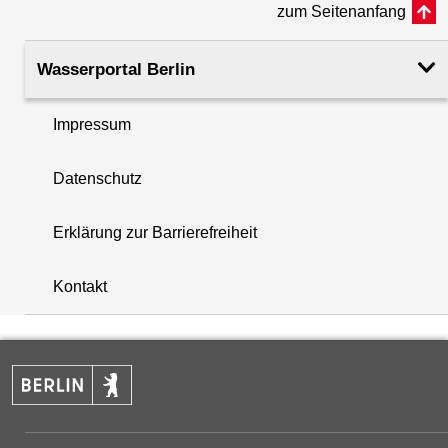
zum Seitenanfang
Rohroberkante
42.67
(m ü. NHN)
Wasserportal Berlin
Filteroberkante
17.70
Impressum
(m u. GOK)
i
Datenschutz
Filterunterkante
18.70
+
(m u. GOK)
Erklärung zur Barrierefreiheit
−
Rechtswert (UTM 33 N)
388691.80
Kontakt
Hochwert (UTM 33 N)
5831313.78