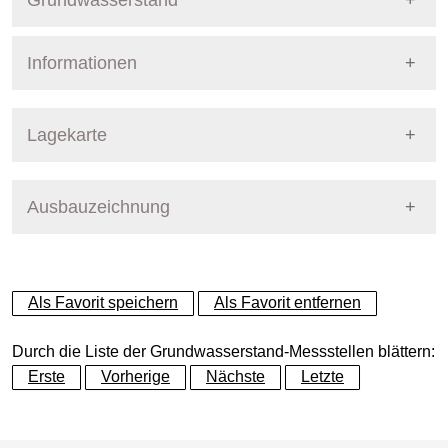
Grundwasserstand
Informationen
Pegel Berlin
Nummer
9
Lagekarte
Bezirk
Reinickendorf
Ausbauzeichnung
+
Betreiber
Senat
−
Ausprägung
GW-Stand
Als Favorit speichern
Als Favorit entfernen
Grundwasserleiter
Dynamische Grafik
lokal ausgebildeter Grund
Durch die Liste der Grundwasserstand-Messstellen blättern:
Erste
Vorherige
Nächste
Letzte
Geländeoberkante (GOK)
42.14
(m ü. NHN)