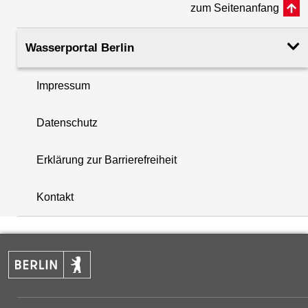
zum Seitenanfang
Rohroberkante
40.39
(m ü. NHN)
Wasserportal Berlin
Filteroberkante
21.13
Impressum
(m u. GOK)
i
Datenschutz
Filterunterkante
22.13
+
(m u. GOK)
Erklärung zur Barrierefreiheit
−
Rechtswert (UTM 33 N)
380621.60
Kontakt
Hochwert (UTM 33 N)
5809843.00