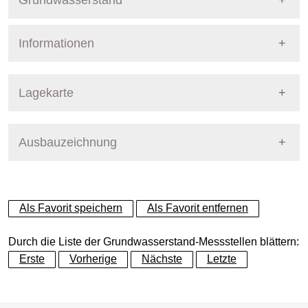
Grundwasserstand
Informationen
Pegel Berlin
Nummer
726
Lagekarte
Bezirk
Steglitz-Zehlendorf
Ausbauzeichnung
+
Betreiber
Senat
−
Ausprägung
GW-Stand
Als Favorit speichern
Als Favorit entfernen
Grundwasserleiter
Dynamische Grafik
Hauptgrundwasserleiter (G
Durch die Liste der Grundwasserstand-Messstellen blättern:
Erste
Vorherige
Nächste
Letzte
Geländeoberkante (GOK)
39.55
(m ü. NHN)