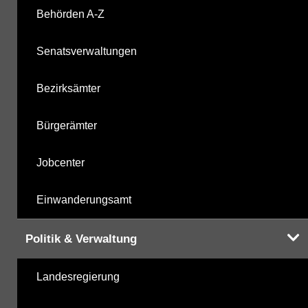
Labor
08.10.2025
Behörden A-Z
Senatsverwaltungen
Hinweis:
Daten zur Grundwasserqualität stehen
Bezirksämter
Ihnen in der Desktopversion des Wasserportals
zur Verfügung
Bürgerämter
Jobcenter
Einwanderungsamt
Politik & Verwaltung
Landesregierung