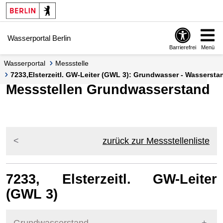
Springe zur Navigation
Springe zum Inhalt
Wasserportal Berlin
Barrierefrei
Menü
Wasserportal
Messstelle
7233,Elsterzeitl. GW-Leiter (GWL 3): Grundwasser - Wasserstan
Messstellen Grundwasserstand
zurück zur Messstellenliste
7233, Elsterzeitl. GW-Leiter
(GWL 3)