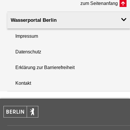
zum Seitenanfang
Rohroberkante
33.87
(m ü. NHN)
Wasserportal Berlin
Filteroberkante
30.00
Impressum
(m u. GOK)
i
Datenschutz
Filterunterkante
36.00
+
(m u. GOK)
Erklärung zur Barrierefreiheit
−
Rechtswert (UTM 33 N)
371272.70
Kontakt
Hochwert (UTM 33 N)
5809601.60