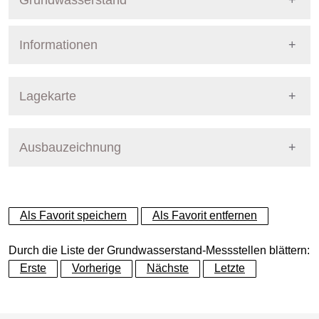
Grundwasserstand
Informationen
Pegel Berlin
Nummer
7233
Lagekarte
Bezirk
Steglitz-Zehlendorf
Ausbauzeichnung
+
Betreiber
Senat
−
Ausprägung
GW-Stand
Als Favorit speichern
Als Favorit entfernen
Grundwasserleiter
Dynamische Grafik
Elsterzeitl. GW-Leiter (GWL
Durch die Liste der Grundwasserstand-Messstellen blättern:
Erste
Vorherige
Nächste
Letzte
Geländeoberkante (GOK)
33.36
(m ü. NHN)