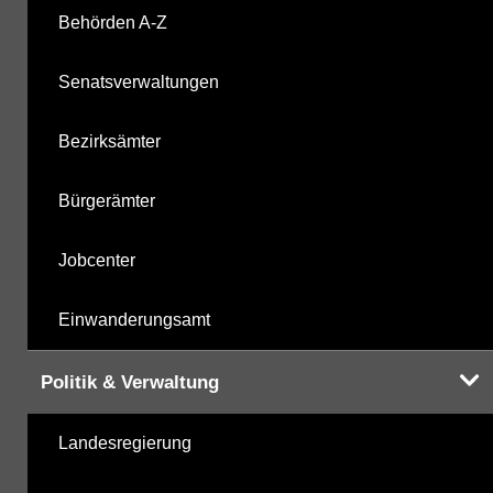
Behörden A-Z
Hinweis:
Daten zur Grundwasserqualität stehen
Senatsverwaltungen
Ihnen in der Desktopversion des Wasserportals
zur Verfügung
Bezirksämter
Bürgerämter
Jobcenter
Einwanderungsamt
Politik & Verwaltung
Landesregierung