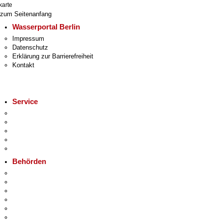
karte
zum Seitenanfang
Wasserportal Berlin
Impressum
Datenschutz
Erklärung zur Barrierefreiheit
Kontakt
Service
Service-App
Termin vereinbaren
Bürgertelefon 115
Notdienste
Gewerbeservice
Behörden
Behörden A-Z
Senatsverwaltungen
Bezirksämter
Bürgerämter
Jobcenter
Einwanderungsamt