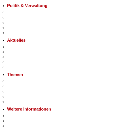
Politik & Verwaltung
Landesregierung
Karriere im Land Berlin
Bürgerbeteiligung
Open Data
Vergaben
Aktuelles
Pressemitteilungen
Polizeimeldungen
Veranstaltungen
Ukraine
Hitzeschutz
Themen
Fokusthemen
Berliner Verkehrswende
Moderne Verwaltung
Mietspiegel
Grundsteuer
Weitere Informationen
Kultur & Ausgehen
Tourismus
Wirtschaft