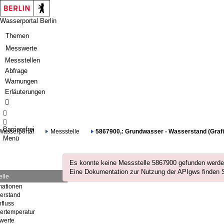
Springe zur Navigation
Springe zum Inhalt
Wasserportal Berlin
Themen
Messwerte
Messstellen
Abfrage
Warnungen
Erläuterungen
Barrierefrei
Wasserportal
Messstelle
5867900,: Grundwasser - Wasserstand (Grafik
Menü
Es konnte keine Messstelle 5867900 gefunden werden
Eine Dokumentation zur Nutzung der APIgws finden 
elle
mationen
erstand
fluss
ertemperatur
werte