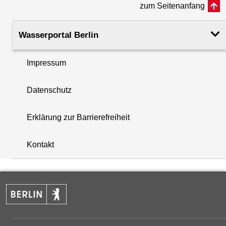
zum Seitenanfang
Rohroberkante
33.39
(m ü. NHN)
Wasserportal Berlin
Filteroberkante
25.38
Impressum
(m u. GOK)
i
Datenschutz
Filterunterkante
27.38
+
(m u. GOK)
Erklärung zur Barrierefreiheit
−
Rechtswert (UTM 33 N)
378169.50
Kontakt
Hochwert (UTM 33 N)
5822046.00