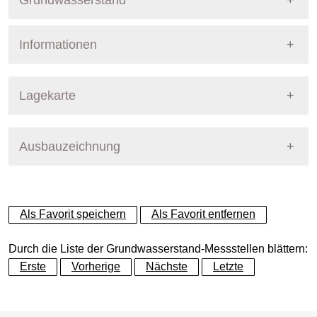
Grundwasserstand
Informationen
Pegel Berlin
Nummer
343
Lagekarte
Bezirk
Spandau
Ausbauzeichnung
+
Betreiber
Senat
−
Ausprägung
GW-Stand
Als Favorit speichern
Als Favorit entfernen
Grundwasserleiter
Dynamische Grafik
Hauptgrundwasserleiter (G
Durch die Liste der Grundwasserstand-Messstellen blättern:
Erste
Vorherige
Nächste
Letzte
Geländeoberkante (GOK)
33.43
(m ü. NHN)