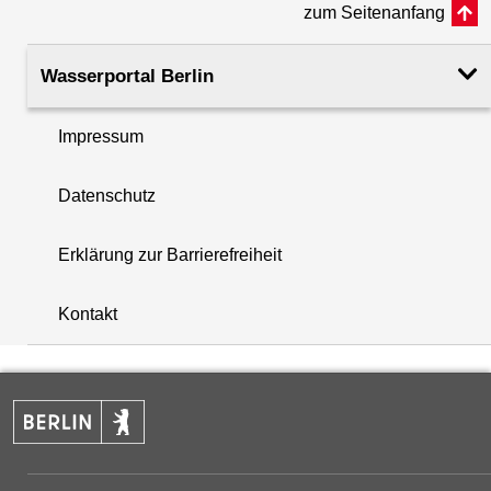
zum Seitenanfang
Rohroberkante
52.95
(m ü. NHN)
Wasserportal Berlin
Filteroberkante
35.00
Impressum
(m u. GOK)
i
Datenschutz
Filterunterkante
37.00
+
(m u. GOK)
Erklärung zur Barrierefreiheit
−
Rechtswert (UTM 33 N)
401814.00
Kontakt
Hochwert (UTM 33 N)
5819593.00