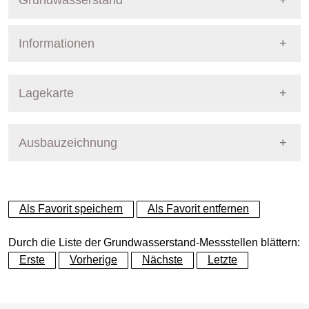
Grundwasserstand
Informationen
Pegel Berlin
Nummer
2606
Lagekarte
Bezirk
Marzahn-Hellersdorf
Ausbauzeichnung
+
Betreiber
Senat
−
Ausprägung
GW-Stand
Als Favorit speichern
Als Favorit entfernen
Grundwasserleiter
Dynamische Grafik
Hauptgrundwasserleiter (G
Durch die Liste der Grundwasserstand-Messstellen blättern:
Erste
Vorherige
Nächste
Letzte
Geländeoberkante (GOK)
52.12
(m ü. NHN)