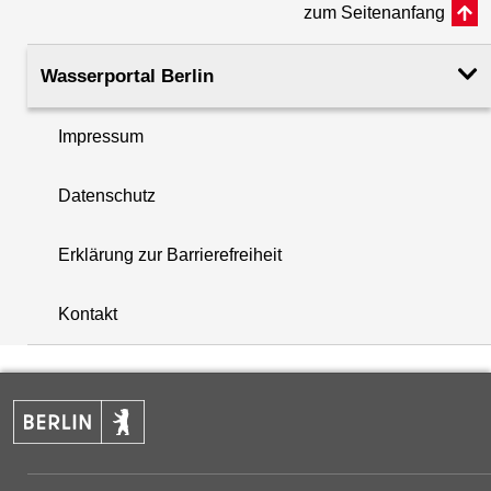
zum Seitenanfang
Rohroberkante
36.16
(m ü. NHN)
Wasserportal Berlin
Filteroberkante
30.80
Impressum
(m u. GOK)
i
Datenschutz
Filterunterkante
35.80
+
(m u. GOK)
Erklärung zur Barrierefreiheit
−
Rechtswert (UTM 33 N)
399781.92
Kontakt
Hochwert (UTM 33 N)
5815189.15