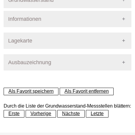
Grundwasserstand
Informationen
Pegel Berlin
Nummer
10709
Lagekarte
Bezirk
Lichtenberg
Ausbauzeichnung
+
Betreiber
Senat
−
Ausprägung
GW-Stand, tagesaktuell
Als Favorit speichern
Als Favorit entfernen
Grundwasserleiter
Dynamische Grafik
Hauptgrundwasserleiter (G
Durch die Liste der Grundwasserstand-Messstellen blättern:
Erste
Vorherige
Nächste
Letzte
Geländeoberkante (GOK)
35.48
(m ü. NHN)