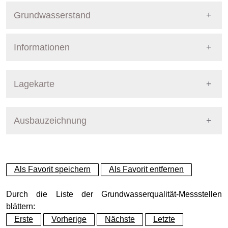
Grundwasserstand
Informationen
Pegel Berlin
Nummer
8415
Lagekarte
Bezirk
Treptow-Köpenick
Ausbauzeichnung
+
Betreiber
Senat
−
Ausprägung
GW-Stand, tagesaktuell
Als Favorit speichern
Als Favorit entfernen
Grundwasserleiter
Dynamische Grafik
Elsterzeitl. GW-Leiter (GWL
Durch die Liste der Grundwasserqualität-Messstellen
blättern:
Erste
Vorherige
Nächste
Letzte
Geländeoberkante (GOK)
34.53