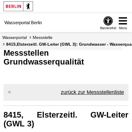
Springe zur Navigation
Springe zum Inhalt
Wasserportal Berlin
Barrierefrei
Menü
Wasserportal
Messstelle
8415,Elsterzeitl. GW-Leiter (GWL 3): Grundwasser - Wasserquali
Messstellen
Grundwasserqualität
zurück zur Messstellenliste
8415, Elsterzeitl. GW-Leiter
(GWL 3)