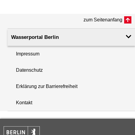
(m ü. NHN)
zum Seitenanfang
Rohroberkante
35.20
(m ü. NHN)
Wasserportal Berlin
Filteroberkante
40.20
(m u. GOK)
Impressum
i
Filterunterkante
42.20
Datenschutz
+
(m u. GOK)
−
Erklärung zur Barrierefreiheit
Rechtswert (UTM 33 N)
397289.93
Kontakt
Hochwert (UTM 33 N)
5814492.60