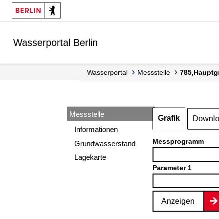
Springe zur Navigation
Springe zum Inhalt
Wasserportal Berlin
Wasserportal
Messstelle
785,Hauptg
Messstelle
Grafik
Downl
Informationen
Messprogramm
Grundwasserstand
Lagekarte
Parameter 1
Anzeigen