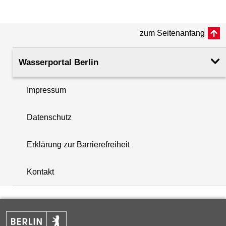
(m ü. NHN)
zum Seitenanfang
Rohroberkante
43.35
(m ü. NHN)
Wasserportal Berlin
Filteroberkante
31.03
(m u. GOK)
Impressum
i
Filterunterkante
33.03
Datenschutz
+
(m u. GOK)
−
Erklärung zur Barrierefreiheit
Rechtswert (UTM 33 N)
388971.91
Kontakt
Hochwert (UTM 33 N)
5808825.19