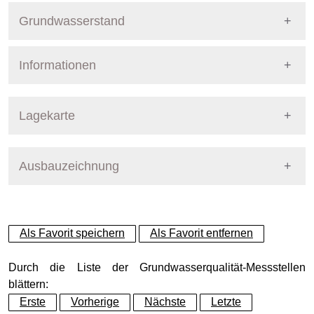
Grundwasserstand
Informationen
Pegel Berlin
Nummer
776
Lagekarte
Bezirk
Tempelhof-Schöneberg
Ausbauzeichnung
+
Betreiber
Senat
−
Ausprägung
GW-Stand
Als Favorit speichern
Als Favorit entfernen
Grundwasserleiter
Dynamische Grafik
Hauptgrundwasserleiter (G
Durch die Liste der Grundwasserqualität-Messstellen
blättern:
Erste
Vorherige
Nächste
Letzte
Geländeoberkante (GOK)
43.42