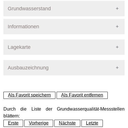
Grundwasserstand
Informationen
Pegel Berlin
Nummer
7678
Lagekarte
Bezirk
Marzahn-Hellersdorf
Ausbauzeichnung
+
Betreiber
Senat
−
Ausprägung
GW-Stand, tagesaktuell
Als Favorit speichern
Als Favorit entfernen
Grundwasserleiter
Dynamische Grafik
lokal ausgebildeter Grund
Durch die Liste der Grundwasserqualität-Messstellen
blättern:
Erste
Vorherige
Nächste
Letzte
Geländeoberkante (GOK)
61.00