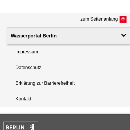
(m ü. NHN)
zum Seitenanfang
Rohroberkante
60.93
(m ü. NHN)
Wasserportal Berlin
Filteroberkante
3.87
(m u. GOK)
Impressum
i
Filterunterkante
4.87
Datenschutz
+
(m u. GOK)
−
Erklärung zur Barrierefreiheit
Rechtswert (UTM 33 N)
403254.29
Kontakt
Hochwert (UTM 33 N)
5825093.02