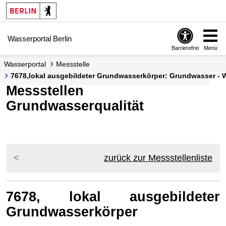
Springe zur Navigation
Springe zum Inhalt
Wasserportal Berlin
Barrierefrei
Menü
Wasserportal
Messstelle
7678,lokal ausgebildeter Grundwasserkörper: Grundwasser - Wa
Messstellen
Grundwasserqualität
zurück zur Messstellenliste
7678, lokal ausgebildeter
Grundwasserkörper