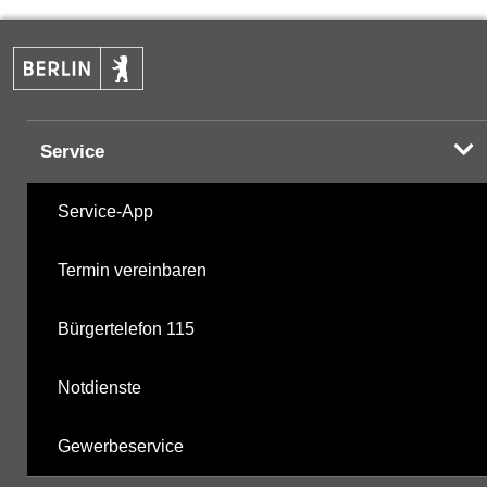
PAK
05.12.2023
Halogenorganika
12.04.2001
Service
Halogenorganika 2
12.04.2001
Service-App
Sonstige PBSM
12.04.2001
Termin vereinbaren
Komplexbildner
05.12.2023
Bürgertelefon 115
nicht gruppierte Parameter
11.12.2025
Notdienste
Berechnete Werte
11.12.2025
Gewerbeservice
metabolite PBSM
11.12.2025