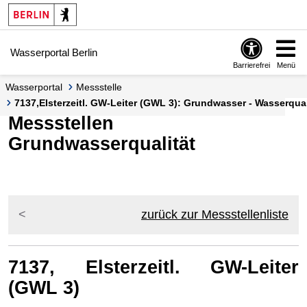
Springe zur Navigation
Springe zum Inhalt
Wasserportal Berlin
Barrierefrei
Menü
Wasserportal
Messstelle
7137,Elsterzeitl. GW-Leiter (GWL 3): Grundwasser - Wasserquali
Messstellen
Grundwasserqualität
zurück zur Messstellenliste
7137, Elsterzeitl. GW-Leiter
(GWL 3)