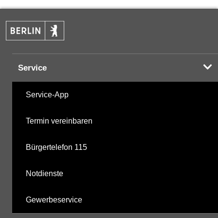
PAK
05.12.2023
Halogenorganika
12.04.2001
Service
Halogenorganika 2
12.04.2001
Service-App
Sonstige PBSM
12.04.2001
Termin vereinbaren
Komplexbildner
05.12.2023
Bürgertelefon 115
nicht gruppierte Parameter
11.12.2025
Notdienste
Berechnete Werte
11.12.2025
Gewerbeservice
metabolite PBSM
11.12.2025