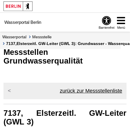
Springe zur Navigation
Springe zum Inhalt
Wasserportal Berlin
Barrierefrei
Menü
Wasserportal
Messstelle
7137,Elsterzeitl. GW-Leiter (GWL 3): Grundwasser - Wasserquali
Messstellen
Grundwasserqualität
zurück zur Messstellenliste
7137, Elsterzeitl. GW-Leiter
(GWL 3)