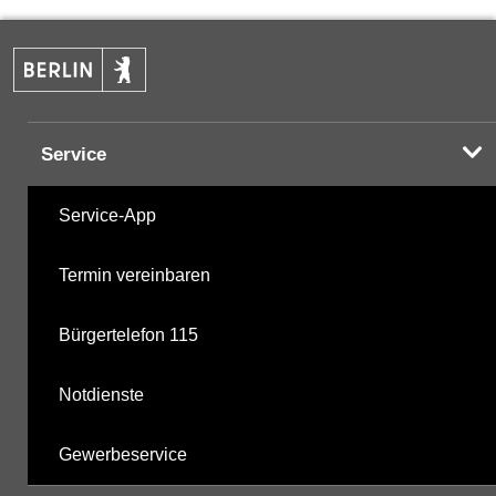
PAK
05.12.2023
Halogenorganika
12.04.2001
Service
Halogenorganika 2
12.04.2001
Service-App
Sonstige PBSM
12.04.2001
Termin vereinbaren
Komplexbildner
05.12.2023
Bürgertelefon 115
nicht gruppierte Parameter
11.12.2025
Notdienste
Berechnete Werte
11.12.2025
Gewerbeservice
metabolite PBSM
11.12.2025