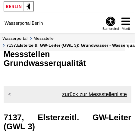
Springe zur Navigation
Springe zum Inhalt
Wasserportal Berlin
Barrierefrei
Menü
Wasserportal
Messstelle
7137,Elsterzeitl. GW-Leiter (GWL 3): Grundwasser - Wasserquali
Messstellen
Grundwasserqualität
zurück zur Messstellenliste
7137, Elsterzeitl. GW-Leiter
(GWL 3)