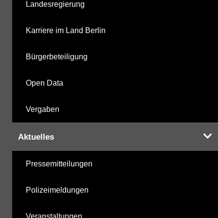
Landesregierung
Labor
04.11.2025
Karriere im Land Berlin
Bürgerbeteiligung
Hinweis:
Daten zur Grundwasserqualität stehen
Open Data
Ihnen in der Desktopversion des Wasserportals
zur Verfügung
Vergaben
Aktuelles
Pressemitteilungen
Polizeimeldungen
Veranstaltungen