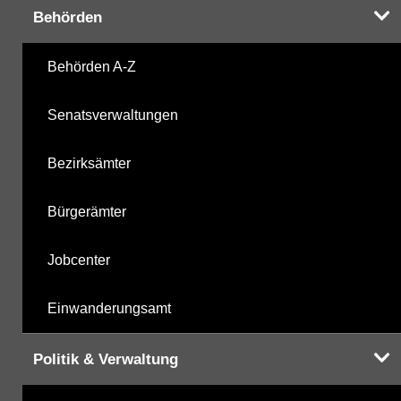
Behörden
Carbonsäurederivate
06.10.2020
Behörden A-Z
Sonstige
06.10.2020
Senatsverwaltungen
Sonstige PBSM
06.10.2020
Bezirksämter
Komplexbildner
22.05.2025
Bürgerämter
Humanpharmaka
06.10.2020
Jobcenter
nicht gruppierte Parameter
04.11.2025
Einwanderungsamt
Berechnete Werte
04.11.2025
Politik & Verwaltung
metabolite PBSM
04.11.2025