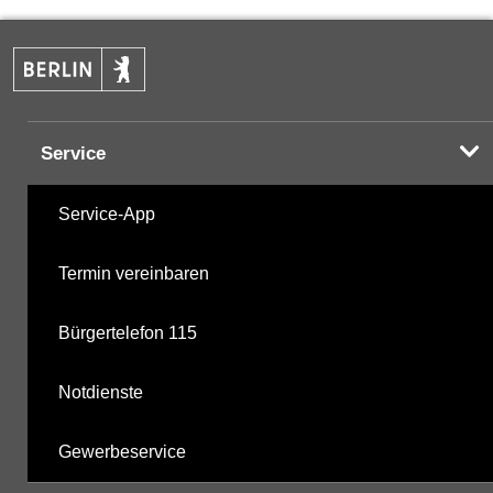
PAK
04.11.2025
Halogenorganika
06.10.2020
Service
Halogenorganika 2
06.10.2020
Service-App
sonstige N-Pestizide
06.10.2020
Termin vereinbaren
Triazine
06.10.2020
Bürgertelefon 115
Phosphorsäurederivate
06.10.2020
Notdienste
mikrobiologische Parameter
06.10.2020
Gewerbeservice
Harnstoffderivate
06.10.2020