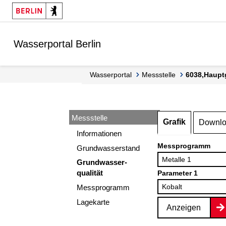
Springe zur Navigation
Springe zum Inhalt
Wasserportal Berlin
Wasserportal
Messstelle
6038,Haupt
Messstelle
Grafik
Downl
Informationen
Messprogramm
Grundwasserstand
Grundwasser-
qualität
Parameter 1
Messprogramm
Lagekarte
Anzeigen