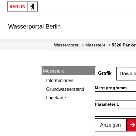
Springe zur Navigation
Springe zum Inhalt
Wasserportal Berlin
Wasserportal
Messstelle
5320,Panke
Messstelle
Grafik
Downl
Informationen
Messprogramm
Grundwasserstand
Lagekarte
Parameter 1
Anzeigen