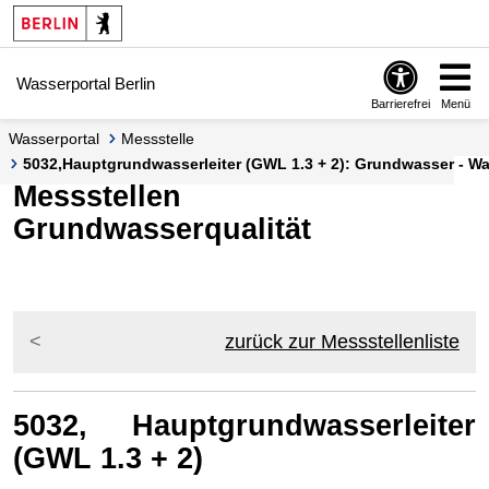
Springe zur Navigation
Springe zum Inhalt
Wasserportal Berlin
Barrierefrei
Menü
Wasserportal
Messstelle
5032,Hauptgrundwasserleiter (GWL 1.3 + 2): Grundwasser - Was
Messstellen
Grundwasserqualität
zurück zur Messstellenliste
5032, Hauptgrundwasserleiter
(GWL 1.3 + 2)