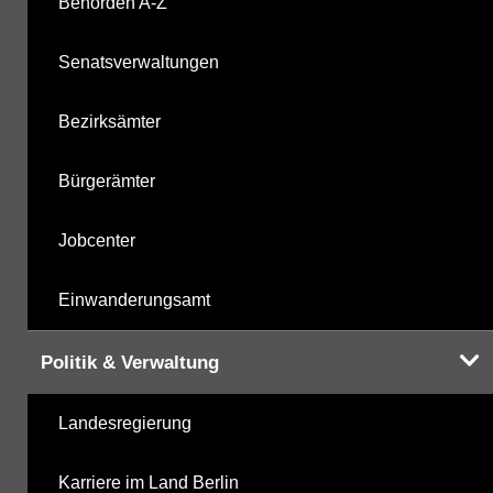
Behörden A-Z
mikrobiologische Parameter
28.10.2025
Senatsverwaltungen
Harnstoffderivate
28.10.2025
Bezirksämter
Carbonsäurederivate
28.10.2025
Bürgerämter
Sonstige
28.10.2025
Jobcenter
Sonstige PBSM
28.10.2025
Einwanderungsamt
Komplexbildner
24.04.2025
Politik & Verwaltung
Humanpharmaka
28.10.2025
Landesregierung
nicht gruppierte Parameter
24.04.2025
Karriere im Land Berlin