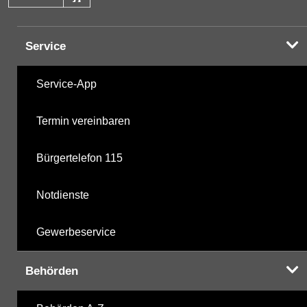
Halogenorganika
28.10.2025
Service
Halogenorganika 2
28.10.2025
Service-App
sonstige N-Pestizide
28.10.2025
Termin vereinbaren
Triazine
28.10.2025
Bürgertelefon 115
Triazine 2
29.10.2018
Notdienste
polychlorierte Biphenyle
28.10.2025
Gewerbeservice
Phosphorsäurederivate
28.10.2025
Behörden
Chlorbenzole
06.04.2000