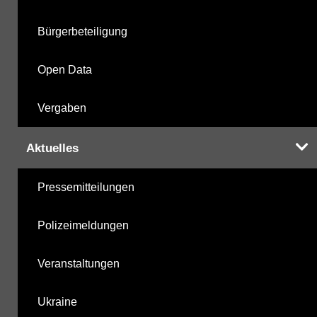
Berechnete Werte
28.10.2025
Bürgerbeteiligung
metabolite PBSM
28.10.2025
Open Data
Labor
28.10.2025
Vergaben
Aktuelles
Hinweis:
Daten zur Grundwasserqualität stehen
Pressemitteilungen
Ihnen in der Desktopversion des Wasserportals
zur Verfügung
Polizeimeldungen
Veranstaltungen
Ukraine