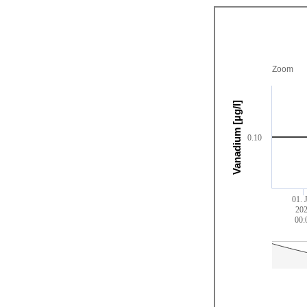
Zoom
Vanadium [µg/l]
0.10
01. 
20
00: