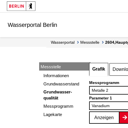
Springe zur Navigation
Springe zum Inhalt
Wasserportal Berlin
Wasserportal
Messstelle
2604,Haupt
Messstelle
Grafik
Downl
Informationen
Messprogramm
Grundwasserstand
Grundwasser-
qualität
Parameter 1
Messprogramm
Lagekarte
Anzeigen