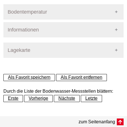
Bodentemperatur
Informationen
Pegel Berlin
Name
PSA18Pfaueninsel
Lagekarte
Straße
Pfaueninsel
+
Als Favorit speichern
Als Favorit entfernen
Bezirk
Steglitz-Zehlendorf
−
Durch die Liste der Bodenwasser-Messstellen blättern:
Betreiber
Pflanzenschutzamt
Erste
Vorherige
Nächste
Letzte
Dynamische Grafik
Messtiefe
Dynamische Grafik
bis 85 cm
zum Seitenanfang