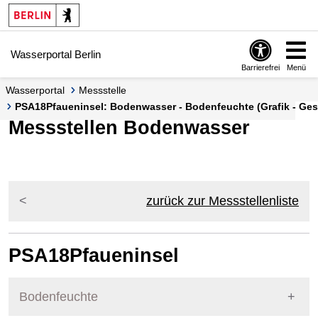
Springe zur Navigation
Springe zum Inhalt
Wasserportal Berlin
Barrierefrei
Menü
Wasserportal
Messstelle
PSA18Pfaueninsel: Bodenwasser - Bodenfeuchte (Grafik - Ges
Messstellen Bodenwasser
zurück zur Messstellenliste
PSA18Pfaueninsel
Bodenfeuchte