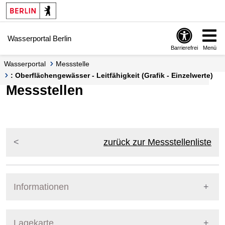
Springe zur Navigation
Springe zum Inhalt
Wasserportal Berlin
Barrierefrei
Menü
Wasserportal
Messstelle
: Oberflächengewässer - Leitfähigkeit (Grafik - Einzelwerte)
Messstellen
zurück zur Messstellenliste
Informationen
Pegel Berlin
Lagekarte