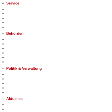
Service
Service-App
Termin vereinbaren
Bürgertelefon 115
Notdienste
Gewerbeservice
Behörden
Behörden A-Z
+
Senatsverwaltungen
−
Bezirksämter
Bürgerämter
Jobcenter
Einwanderungsamt
Politik & Verwaltung
Landesregierung
Karriere im Land Berlin
Bürgerbeteiligung
Open Data
Vergaben
Aktuelles
Pressemitteilungen
Polizeimeldungen