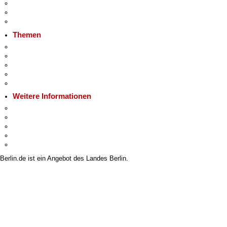
Veranstaltungen
Ukraine
Hitzeschutz
Themen
Fokusthemen
Berliner Verkehrswende
Moderne Verwaltung
Mietspiegel
Grundsteuer
Weitere Informationen
Kultur & Ausgehen
Tourismus
Wirtschaft
Stadtleben
Stadtplan
Berlin.de ist ein Angebot des Landes Berlin.