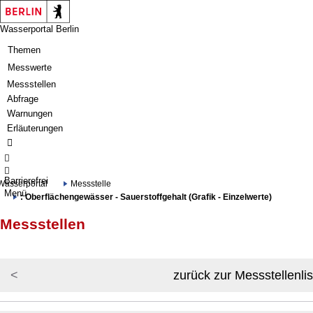
Springe zur Navigation
Springe zum Inhalt
Wasserportal Berlin
Themen
Messwerte
Messstellen
Abfrage
Warnungen
Erläuterungen
Barrierefrei
Wasserportal
Messstelle
Menü
: Oberflächengewässer - Sauerstoffgehalt (Grafik - Einzelwerte)
Messstellen
zurück zur Messstellenlis